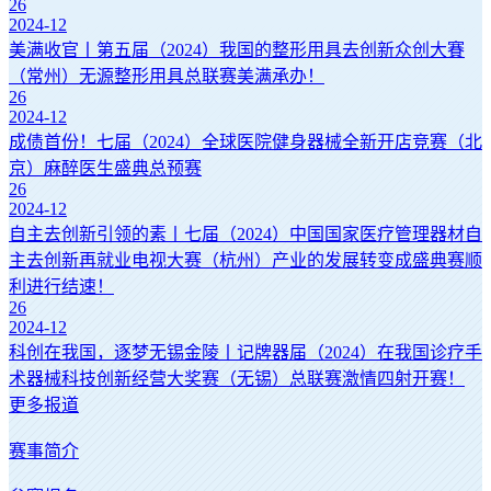
26
2024-12
美满收官丨第五届（2024）我国的整形用具去创新众创大賽
（常州）无源整形用具总联赛美满承办！
26
2024-12
成债首份！七届（2024）全球医院健身器械全新开店竞赛（北
京）麻醉医生盛典总预赛
26
2024-12
自主去创新引领的素丨七届（2024）中国国家医疗管理器材自
主去创新再就业电视大赛（杭州）产业的发展转变成盛典赛顺
利进行结速！
26
2024-12
科创在我国，逐梦无锡金陵丨记牌器届（2024）在我国诊疗手
术器械科技创新经营大奖赛（无锡）总联赛激情四射开赛！
更多报道
赛事简介