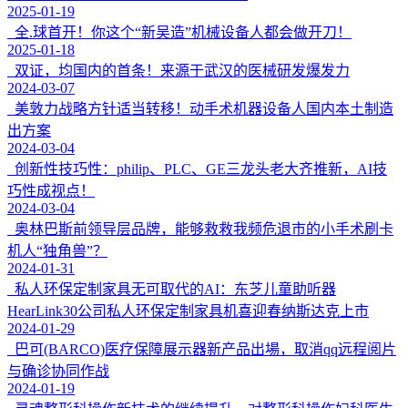
2025-01-19
全.球首开！你这个“新吴造”机械设备人都会做开刀！
2025-01-18
双证，均国内的首条！来源于武汉的医械研发爆发力
2024-03-07
美敦力战略方针适当转移！动手术机器设备人国内本土制造
出方案
2024-03-04
创新性技巧性：philip、PLC、GE三龙头老大齐推新，AI技
巧性成视点！
2024-03-04
奥林巴斯前领导层品牌，能够救救我频危退市的小手术刷卡
机人“独角兽”？
2024-01-31
私人环保定制家具无可取代的AI：东芝儿童助听器
HearLink30公司私人环保定制家具机喜迎春纳斯达克上市
2024-01-29
巴可(BARCO)医疗保障展示器新产品出場，取消qq远程阅片
与确诊协同作战
2024-01-19