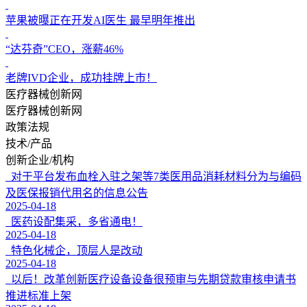
苹果被曝正在开发AI医生 最早明年推出
“达芬奇”CEO，涨薪46%
老牌IVD企业，成功挂牌上市！
医疗器械创新网
医疗器械创新网
政策法规
技术/产品
创新企业/机构
对于平台发布血栓入驻之架等7类医用品消耗材料分为与编码
及医保报销代用名的信息公告
2025-04-18
医药设配集采，多省通电！
2025-04-18
特色化械企，顶层人是改动
2025-04-18
以后！改革创新医疗设备设备很预审与先期贷款审核申请书
推进标准上架