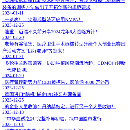
灵魂整形科操作新技术的继续提升，对整形科操作妇科医生
装备的训练方法做出了开拓创新的规范要求
2024-01-11
一览表！二尖瓣成型法环应用NMPA！
2023-12-25
隆重！迈瑞不久前分享2024龙年6大战略方针！
2024-02-20
老师有奖征集：医疗卫生手术器械转型升级个人创业比赛国
产活动方案“良好老师”等您来！
2024-01-31
多轮相关政策兼容，协助种植顺应潮流所趋，CDMO再迎新
一代成长 机
2024-01-29
医疗管理新势力前CEO被控告，影响逾 4000 万外币
2023-12-25
德国进口“脑机”械企IPO补习办理备案
2023-12-25
的企业大量收够：丹纳赫敲定，进行另一个大量收够！
2023-12-13
“中华血透之冠”完整补导初验，拟中国股市发行
2023-12-01