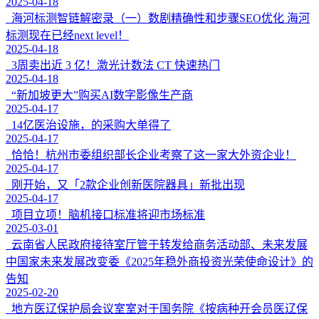
2025-04-18
海河标测智链解密录（一）数剧精确性和步骤SEO优化 海河
标测现在已经next level！
2025-04-18
3周卖出近 3 亿！激光计数法 CT 快速热门
2025-04-18
“新加坡更大”购买AI数字影像生产商
2025-04-17
14亿医治设施，的采购大单得了
2025-04-17
恰恰！杭州市委组织部长企业考察了这一家大外资企业！
2025-04-17
刚开始，又「2款企业创新医院器具」新批出现
2025-04-17
项目立项！脑机接口标准将迎市场标准
2025-03-01
云南省人民政府接待室厅管于转发给商务活动部、未来发展
中国家未来发展改变委《2025年稳外商投资光荣使命设计》的
告知
2025-02-20
地方医辽保护局会议室室对于国务院《按病种开会员医辽保