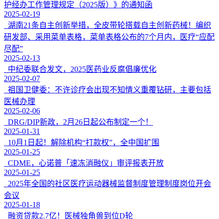
护经办工作管理规定（2025版）》的通知函
2025-02-19
湖南21条自主创新举措，全皮带轮搭载自主创新药械！编织
研发部、采用菜单表格，菜单表格公布的7个月内，医疗“应配
尽配”
2025-02-13
中纪委联合发文，2025医药业反腐倡廉优化
2025-02-07
祖国卫健委：不许诊疗会出现不知情义重覆钻研，主要包括
医械办理
2025-02-06
DRG/DIP新政，2月26日起公布制定一个！
2025-01-31
10月1日起！解除机构“打款权”，全中国扩围
2025-01-25
CDME，心诺普「速冻消融仪」审评报表开放
2025-01-25
2025年全国的社区医疗运动器械监督制度管理制度岗位开会
会议
2025-01-18
融资贷款2.7亿！医械独角兽到位D轮